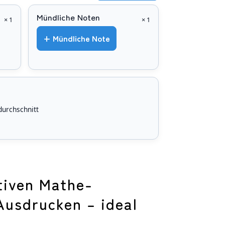
Mündliche Noten
× 1
× 1
+ Mündliche Note
urchschnitt
ktiven Mathe-
Ausdrucken – ideal