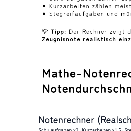
Kurzarbeiten zählen meis
Stegreifaufgaben und mü
💡
Tipp:
Der Rechner zeigt d
Zeugnisnote realistisch ein
Mathe-Notenrec
Notendurchschn
Notenrechner (Realsch
Schulaufgaben ×2 · Kurzarbeiten ×1,5 · St