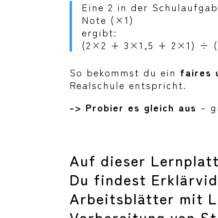
Eine 2 in der Schulaufgab
Note (×1)
ergibt:
(2×2 + 3×1,5 + 2×1) ÷ (
So bekommst du ein
faires 
Realschule entspricht.
->
Probier es gleich aus
– g
Auf dieser Lernplat
Du findest Erklärvi
Arbeitsblätter mit 
Vorbereitung von S