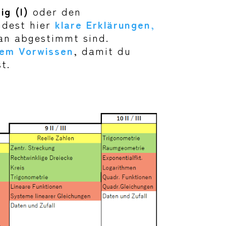
g (I)
oder den
ndest hier
klare Erklärungen
,
lan abgestimmt sind.
dem Vorwissen
, damit du
t.