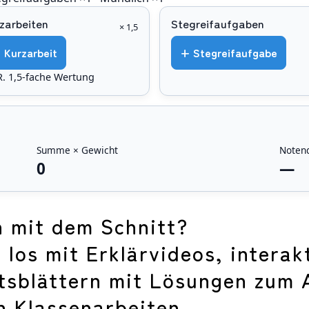
zarbeiten
Stegreifaufgaben
× 1,5
 Kurzarbeit
+ Stegreifaufgabe
.R. 1,5-fache Wertung
Summe × Gewicht
Notend
0
—
n mit dem Schnitt?
h los mit Erklärvideos, intera
sblättern mit Lösungen zum 
n Klassenarbeiten.