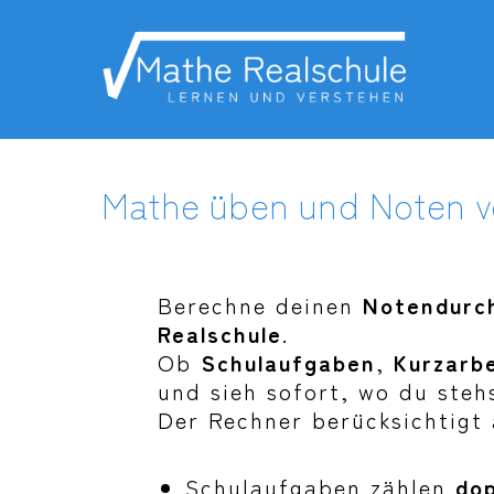
Zum
Inhalt
springen
Mathe üben und Noten v
Berechne deinen
Notendurc
Realschule
.
Ob
Schulaufgaben
,
Kurzarb
und sieh sofort, wo du steh
Der Rechner berücksichtigt
Schulaufgaben zählen
do