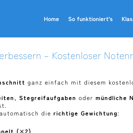
Home
So funktioniert’s
Kla
erbessern – Kostenloser Noten
hschnitt
ganz einfach mit diesem kosten
eiten
,
Stegreifaufgaben
oder
mündliche 
st.
 automatisch die
richtige Gewichtung
:
ppelt (×2)