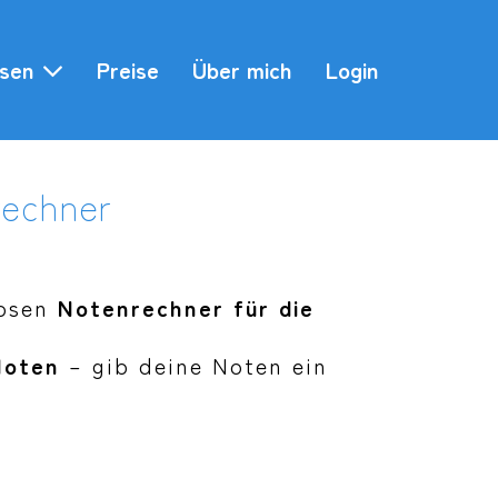
ssen
Preise
Über mich
Login
rechner
losen
Notenrechner für die
Noten
– gib deine Noten ein