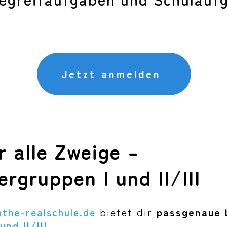
Jetzt anmelden
r alle Zweige –
rgruppen I und II/III
the-realschule.de
bietet dir
passgenaue 
nd II/III
.