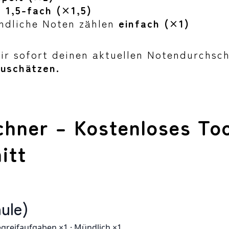
t
1,5-fach (×1,5)
ndliche Noten zählen
einfach (×1)
ir sofort deinen aktuellen Notendurchsch
zuschätzen.
hner – Kostenloses Too
itt
ule)
egreifaufgaben ×1 · Mündlich ×1