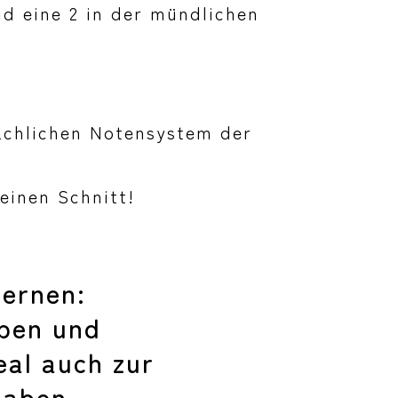
nd eine 2 in der mündlichen
ächlichen Notensystem der
einen Schnitt!
lernen:
aben und
eal auch zur
gaben.