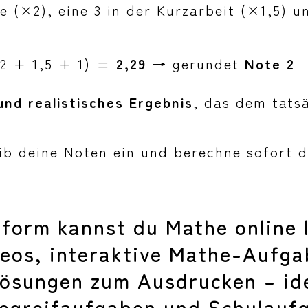
e (×2), eine 3 in der Kurzarbeit (×1,5) u
2 + 1,5 + 1) =
2,29
→ gerundet
Note 2
und realistisches Ergebnis
, das dem tats
ib deine Noten ein und berechne sofort d
tform kannst du Mathe online 
deos, interaktive Mathe-Aufg
Lösungen zum Ausdrucken – id
tegreifaufgaben und Schulauf