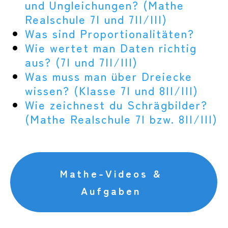
und Ungleichungen? (Mathe
Realschule 7I und 7II/III)
Was sind Proportionalitäten?
Wie wertet man Daten richtig
aus? (7I und 7II/III)
Was muss man über Dreiecke
wissen? (Klasse 7I und 8II/III)
Wie zeichnest du Schrägbilder?
(Mathe Realschule 7I bzw. 8II/III)
Mathe-Videos &
Aufgaben