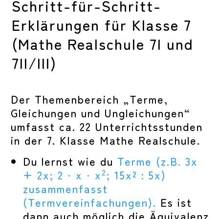
Schritt-für-Schritt-
Erklärungen für Klasse 7
(Mathe Realschule 7I und
7II/III)
Der Themenbereich „Terme,
Gleichungen und Ungleichungen“
umfasst ca. 22 Unterrichtsstunden
in der 7. Klasse Mathe Realschule.
Du lernst wie du
Terme (z.B. 3x
2
+ 2x; 2 ⋅ x ⋅ x
; 15x² : 5x)
zusammenfasst
(Termvereinfachungen).
Es ist
dann auch möglich die Äquivalenz